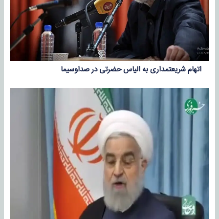
اتهام شریعتمداری به الیاس حضرتی در صداوسیما