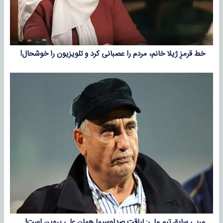
خط قرمزِ ژیلا خانم، مردم را عصبانی کرد و تلویزیون را خوشحال!
مربی سابق تیم ملی: لیاقت صداوسیما همان علی پروین است!