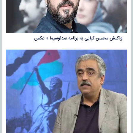
واکنش محسن کیایی به برنامه صداوسیما + عکس