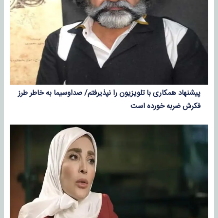
پیشنهاد همکاری با تلویزیون را نپذیرفتم/ صداوسیما به خاطر طرز
فکرش ضربه خورده است