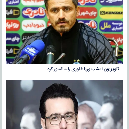
تلویزیون امشب وریا غفوری را سانسور کرد