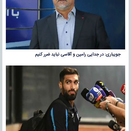
جویباری: در جدایی رامین و آقاسی نباید ضرر کنیم