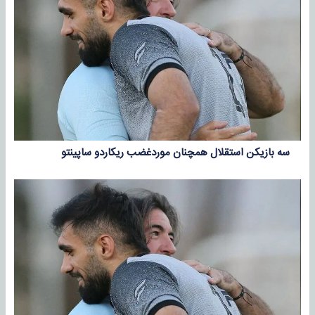
سه بازیکن استقلال همچنان موردغضب ریکاردو ساپینتو