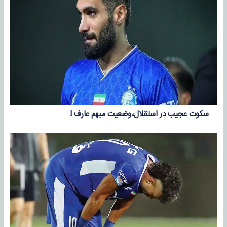
سکوت عجیب در استقلال،وضعیت مبهم عارف !