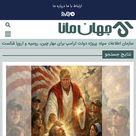
ارتباط با ما
درباره ما
چرا طلا دوباره افزایشی شد؟
گزینه جدایی اوسمار روی میز مدیران پرسپولیس
آیا رئیس جمهور آمریکا قانون را دور می‌زند؟
اخراج رسمی چهره نامدار از پرسپولیس
سازمان اطلاعات سپاه: پروژه دولت ترامپ برای مهار چین، روسیه و اروپا شکست
خورد
نتایج جستجو