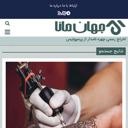
ارتباط با ما
درباره ما
چرا طلا دوباره افزایشی شد؟
گزینه جدایی اوسمار روی میز مدیران پرسپولیس
آیا رئیس جمهور آمریکا قانون را دور می‌زند؟
اخراج رسمی چهره نامدار از پرسپولیس
سازمان اطلاعات سپاه: پروژه دولت ترامپ برای مهار چین، روسیه و اروپا شکست
خورد
نتایج جستجو