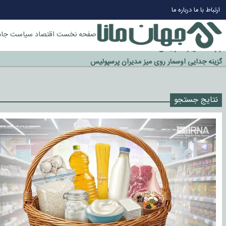
ارتباط با ما
درباره ما
صفحه نخست
اقتصاد
سیاست
جام
چرا طلا دوباره افزایشی شد؟
گزینه جدایی اوسمار روی میز مدیران پرسپولیس
آیا رئیس جمهور آمریکا قانون را دور می‌زند؟
اخراج رسمی چهره نامدار از پرسپولیس
نتایج جستجو
سازمان اطلاعات سپاه: پروژه دولت ترامپ برای مهار چین، روسیه و اروپا شکست 