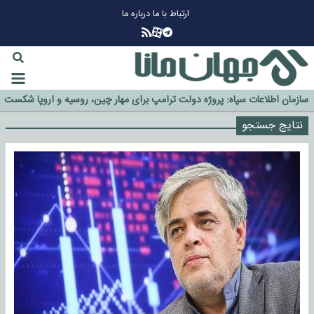
ارتباط با ما
درباره ما
چرا طلا دوباره افزایشی شد؟
گزینه جدایی اوسمار روی میز مدیران پرسپولیس
آیا رئیس جمهور آمریکا قانون را دور می‌زند؟
اخراج رسمی چهره نامدار از پرسپولیس
سازمان اطلاعات سپاه: پروژه دولت ترامپ برای مهار چین، روسیه و اروپا شکست
خورد
نتایج جستجو