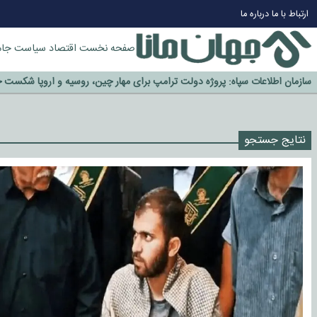
چرا طلا دوباره افزایشی شد؟
ارتباط با ما
درباره ما
گزینه جدایی اوسمار روی میز مدیران پرسپولیس
آیا رئیس جمهور آمریکا قانون را دور می‌زند؟
صفحه نخست
اقتصاد
سیاست
جام
اخراج رسمی چهره نامدار از پرسپولیس
سازمان اطلاعات سپاه: پروژه دولت ترامپ برای مهار چین، روسیه و اروپا شکست 
نتایج جستجو