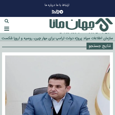
ارتباط با ما
درباره ما
چرا طلا دوباره افزایشی شد؟
گزینه جدایی اوسمار روی میز مدیران پرسپولیس
آیا رئیس جمهور آمریکا قانون را دور می‌زند؟
اخراج رسمی چهره نامدار از پرسپولیس
سازمان اطلاعات سپاه: پروژه دولت ترامپ برای مهار چین، روسیه و اروپا شکست
خورد
نتایج جستجو