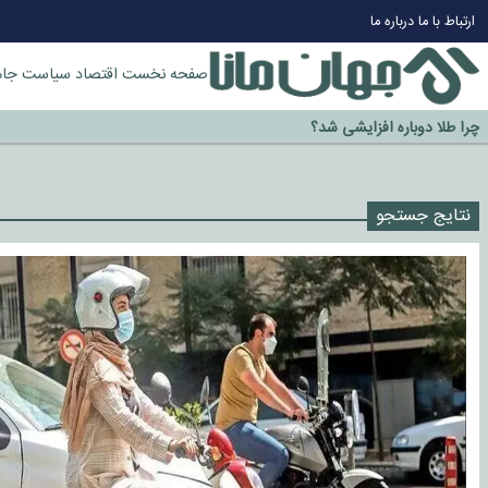
ارتباط با ما
درباره ما
صفحه نخست
اقتصاد
سیاست
جام
چرا طلا دوباره افزایشی شد؟
گزینه جدایی اوسمار روی میز مدیران پرسپولیس
آیا رئیس جمهور آمریکا قانون را دور می‌زند؟
اخراج رسمی چهره نامدار از پرسپولیس
نتایج جستجو
سازمان اطلاعات سپاه: پروژه دولت ترامپ برای مهار چین، روسیه و اروپا شکست 