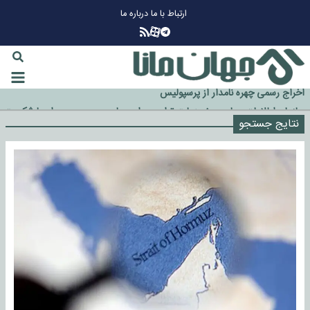
ارتباط با ما
درباره ما
چرا طلا دوباره افزایشی شد؟
گزینه جدایی اوسمار روی میز مدیران پرسپولیس
آیا رئیس جمهور آمریکا قانون را دور می‌زند؟
اخراج رسمی چهره نامدار از پرسپولیس
سازمان اطلاعات سپاه: پروژه دولت ترامپ برای مهار چین، روسیه و اروپا شکست
خورد
نتایج جستجو