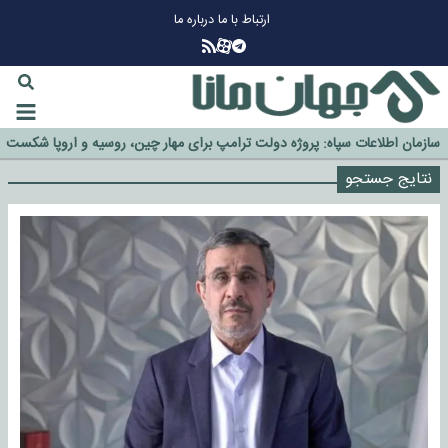
ارتباط با ما
درباره ما
چرا طلا دوباره افزایشی شد؟
گزینه جدایی اوسمار روی میز مدیران پرسپولیس
آیا رئیس جمهور آمریکا قانون را دور می‌زند؟
نتایج جستجو
اخراج رسمی چهره نامدار از پرسپولیس
سازمان اطلاعات سپاه: پروژه دولت ترامپ برای مهار چین، روسیه و اروپا شکست
خورد