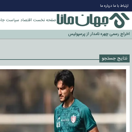
ارتباط با ما
درباره ما
صفحه نخست
اقتصاد
سیاست
جام
چرا طلا دوباره افزایشی شد؟
گزینه جدایی اوسمار روی میز مدیران پرسپولیس
آیا رئیس جمهور آمریکا قانون را دور می‌زند؟
اخراج رسمی چهره نامدار از پرسپولیس
نتایج جستجو
سازمان اطلاعات سپاه: پروژه دولت ترامپ برای مهار چین، روسیه و اروپا شکست 