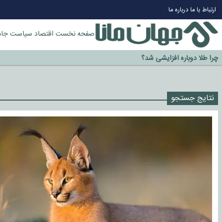
ارتباط با ما
درباره ما
صفحه نخست
اقتصاد
سیاست
جام
چرا طلا دوباره افزایشی شد؟
گزینه جدایی اوسمار روی میز مدیران پرسپولیس
آیا رئیس جمهور آمریکا قانون را دور می‌زند؟
اخراج رسمی چهره نامدار از پرسپولیس
نتایج جستجو
سازمان اطلاعات سپاه: پروژه دولت ترامپ برای مهار چین، روسیه و اروپا شکست 