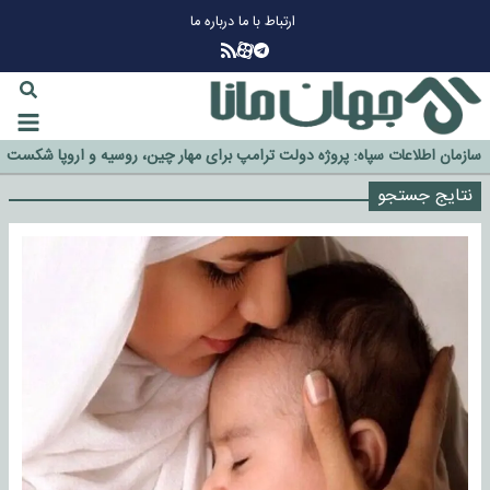
ارتباط با ما
درباره ما
چرا طلا دوباره افزایشی شد؟
گزینه جدایی اوسمار روی میز مدیران پرسپولیس
آیا رئیس جمهور آمریکا قانون را دور می‌زند؟
اخراج رسمی چهره نامدار از پرسپولیس
سازمان اطلاعات سپاه: پروژه دولت ترامپ برای مهار چین، روسیه و اروپا شکست
خورد
نتایج جستجو