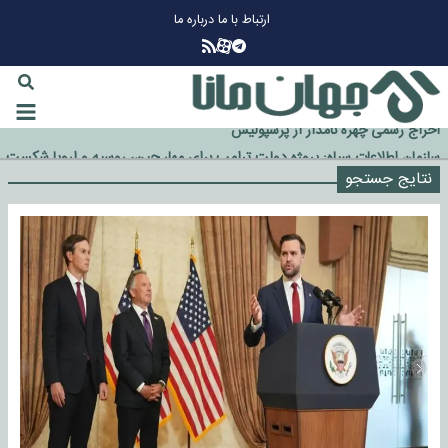
ارتباط با ما
درباره ما
چرا طلا دوباره افزایشی شد؟
گزینه جدایی اوسمار روی میز مدیران پرسپولیس
آیا رئیس جمهور آمریکا قانون را دور می‌زند؟
اخراج رسمی چهره نامدار از پرسپولیس
سازمان اطلاعات سپاه: پروژه دولت ترامپ برای مهار چین، روسیه و اروپا شکست
خورد
نتایج جستجو