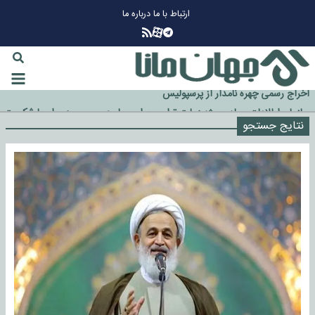
ارتباط با ما
درباره ما
چرا طلا دوباره افزایشی شد؟
گزینه جدایی اوسمار روی میز مدیران پرسپولیس
آیا رئیس جمهور آمریکا قانون را دور می‌زند؟
اخراج رسمی چهره نامدار از پرسپولیس
سازمان اطلاعات سپاه: پروژه دولت ترامپ برای مهار چین، روسیه و اروپا شکست
خورد
نتایج جستجو