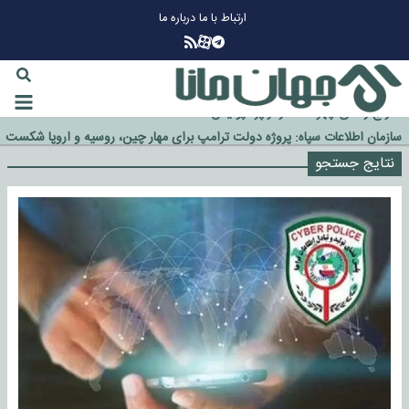
ارتباط با ما
درباره ما
چرا طلا دوباره افزایشی شد؟
گزینه جدایی اوسمار روی میز مدیران پرسپولیس
آیا رئیس جمهور آمریکا قانون را دور می‌زند؟
اخراج رسمی چهره نامدار از پرسپولیس
سازمان اطلاعات سپاه: پروژه دولت ترامپ برای مهار چین، روسیه و اروپا شکست
خورد
نتایج جستجو