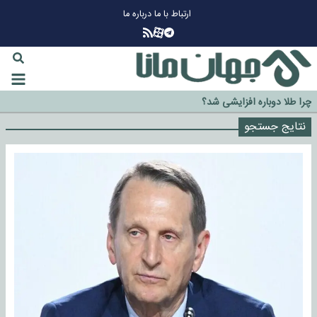
ارتباط با ما
درباره ما
چرا طلا دوباره افزایشی شد؟
گزینه جدایی اوسمار روی میز مدیران پرسپولیس
نتایج جستجو
آیا رئیس جمهور آمریکا قانون را دور می‌زند؟
اخراج رسمی چهره نامدار از پرسپولیس
سازمان اطلاعات سپاه: پروژه دولت ترامپ برای مهار چین، روسیه و اروپا شکست
خورد