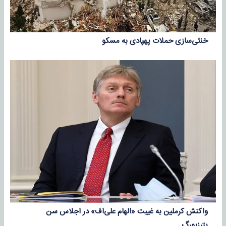
خنثی‌سازی حملات پهپادی به مسکو
واکنش کرملین به غیبت «الهام علی‌اف» در اجلاس سن
پترزبورگ