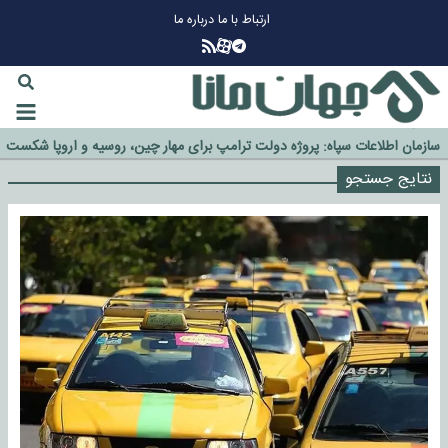
ارتباط با ما
درباره ما
چرا طلا دوباره افزایشی شد؟
گزینه جدایی اوسمار روی میز مدیران پرسپولیس
آیا رئیس جمهور آمریکا قانون را دور می‌زند؟
اخراج رسمی چهره نامدار از پرسپولیس
سازمان اطلاعات سپاه: پروژه دولت ترامپ برای مهار چین، روسیه و اروپا شکست
خورد
نتایج جستجو