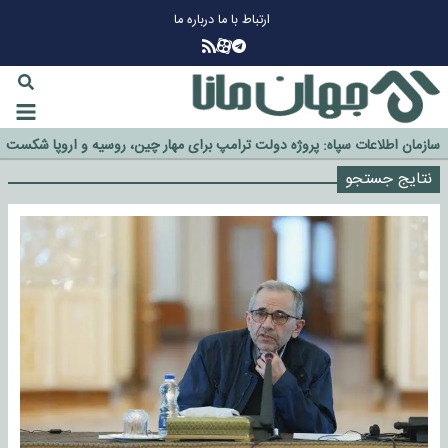
ارتباط با ما
درباره ما
چرا طلا دوباره افزایشی شد؟
گزینه جدایی اوسمار روی میز مدیران پرسپولیس
آیا رئیس جمهور آمریکا قانون را دور می‌زند؟
اخراج رسمی چهره نامدار از پرسپولیس
سازمان اطلاعات سپاه: پروژه دولت ترامپ برای مهار چین، روسیه و اروپا شکست
خورد
نتایج جستجو