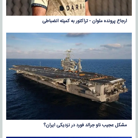
ارجاع پرونده ملوان - تراکتور به کمیته انضباطی
مشکل عجیب ناو جرالد فورد در نزدیکی ایران؟