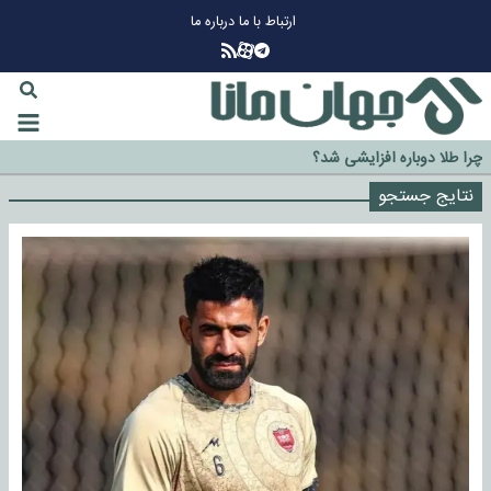
ارتباط با ما
درباره ما
چرا طلا دوباره افزایشی شد؟
گزینه جدایی اوسمار روی میز مدیران پرسپولیس
آیا رئیس جمهور آمریکا قانون را دور می‌زند؟
نتایج جستجو
اخراج رسمی چهره نامدار از پرسپولیس
سازمان اطلاعات سپاه: پروژه دولت ترامپ برای مهار چین، روسیه و اروپا شکست
خورد