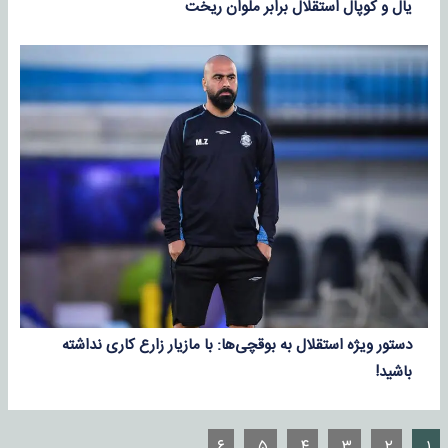
یال و کوپال استقلال برابر ملوان ریخت
دستور ویژه استقلال به بوقچی‌ها: با مازیار زارع کاری نداشته
باشید!
۶
۵
۴
۳
۲
۱