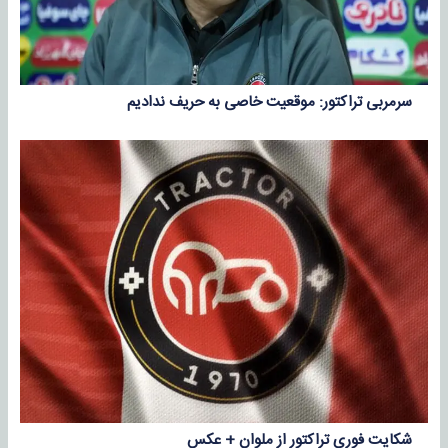
سرمربی تراکتور: موقعیت خاصی به حریف ندادیم
شکایت فوری تراکتور از ملوان + عکس