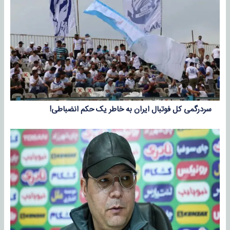
سردرگمی کل فوتبال ایران به خاطر یک حکم انضباطی!