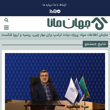
ارتباط با ما
درباره ما
چرا طلا دوباره افزایشی شد؟
گزینه جدایی اوسمار روی میز مدیران پرسپولیس
آیا رئیس جمهور آمریکا قانون را دور می‌زند؟
اخراج رسمی چهره نامدار از پرسپولیس
سازمان اطلاعات سپاه: پروژه دولت ترامپ برای مهار چین، روسیه و اروپا شکست
خورد
نتایج جستجو