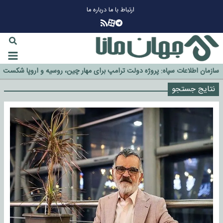
ارتباط با ما
درباره ما
چرا طلا دوباره افزایشی شد؟
گزینه جدایی اوسمار روی میز مدیران پرسپولیس
آیا رئیس جمهور آمریکا قانون را دور می‌زند؟
اخراج رسمی چهره نامدار از پرسپولیس
سازمان اطلاعات سپاه: پروژه دولت ترامپ برای مهار چین، روسیه و اروپا شکست
خورد
نتایج جستجو