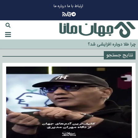
ارتباط با ما
درباره ما
چرا طلا دوباره افزایشی شد؟
گزینه جدایی اوسمار روی میز مدیران پرسپولیس
نتایج جستجو
آیا رئیس جمهور آمریکا قانون را دور می‌زند؟
اخراج رسمی چهره نامدار از پرسپولیس
سازمان اطلاعات سپاه: پروژه دولت ترامپ برای مهار چین، روسیه و اروپا شکست
خورد