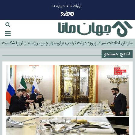
ارتباط با ما
درباره ما
چرا طلا دوباره افزایشی شد؟
گزینه جدایی اوسمار روی میز مدیران پرسپولیس
آیا رئیس جمهور آمریکا قانون را دور می‌زند؟
اخراج رسمی چهره نامدار از پرسپولیس
سازمان اطلاعات سپاه: پروژه دولت ترامپ برای مهار چین، روسیه و اروپا شکست
خورد
نتایج جستجو