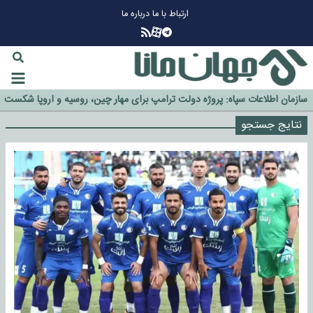
ارتباط با ما
درباره ما
چرا طلا دوباره افزایشی شد؟
گزینه جدایی اوسمار روی میز مدیران پرسپولیس
آیا رئیس جمهور آمریکا قانون را دور می‌زند؟
اخراج رسمی چهره نامدار از پرسپولیس
سازمان اطلاعات سپاه: پروژه دولت ترامپ برای مهار چین، روسیه و اروپا شکست
خورد
نتایج جستجو