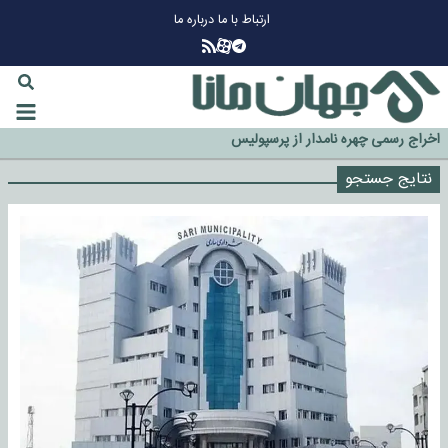
ارتباط با ما
درباره ما
چرا طلا دوباره افزایشی شد؟
گزینه جدایی اوسمار روی میز مدیران پرسپولیس
آیا رئیس جمهور آمریکا قانون را دور می‌زند؟
اخراج رسمی چهره نامدار از پرسپولیس
سازمان اطلاعات سپاه: پروژه دولت ترامپ برای مهار چین، روسیه و اروپا شکست
نتایج جستجو
خورد