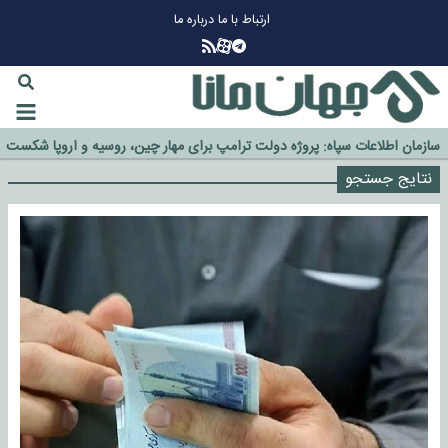
ارتباط با ما
درباره ما
چرا طلا دوباره افزایشی شد؟
گزینه جدایی اوسمار روی میز مدیران پرسپولیس
آیا رئیس جمهور آمریکا قانون را دور می‌زند؟
نتایج جستجو
اخراج رسمی چهره نامدار از پرسپولیس
سازمان اطلاعات سپاه: پروژه دولت ترامپ برای مهار چین، روسیه و اروپا شکست
خورد