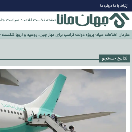
چرا طلا دوباره افزایشی شد؟
ارتباط با ما
درباره ما
گزینه جدایی اوسمار روی میز مدیران پرسپولیس
آیا رئیس جمهور آمریکا قانون را دور می‌زند؟
صفحه نخست
اقتصاد
سیاست
جام
اخراج رسمی چهره نامدار از پرسپولیس
سازمان اطلاعات سپاه: پروژه دولت ترامپ برای مهار چین، روسیه و اروپا شکست 
نتایج جستجو