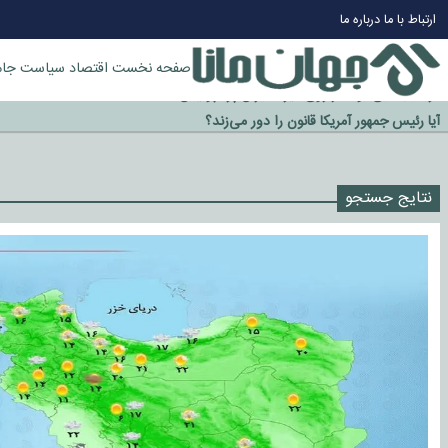
ارتباط با ما
درباره ما
صفحه نخست
اقتصاد
سیاست
جام
چرا طلا دوباره افزایشی شد؟
گزینه جدایی اوسمار روی میز مدیران پرسپولیس
آیا رئیس جمهور آمریکا قانون را دور می‌زند؟
اخراج رسمی چهره نامدار از پرسپولیس
نتایج جستجو
سازمان اطلاعات سپاه: پروژه دولت ترامپ برای مهار چین، روسیه و اروپا شکست 