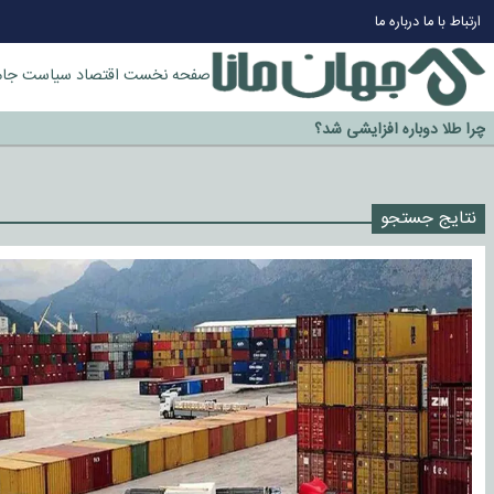
ارتباط با ما
درباره ما
صفحه نخست
اقتصاد
سیاست
جام
چرا طلا دوباره افزایشی شد؟
گزینه جدایی اوسمار روی میز مدیران پرسپولیس
آیا رئیس جمهور آمریکا قانون را دور می‌زند؟
اخراج رسمی چهره نامدار از پرسپولیس
نتایج جستجو
سازمان اطلاعات سپاه: پروژه دولت ترامپ برای مهار چین، روسیه و اروپا شکست 