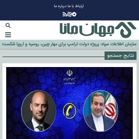
ارتباط با ما
درباره ما
چرا طلا دوباره افزایشی شد؟
گزینه جدایی اوسمار روی میز مدیران پرسپولیس
آیا رئیس جمهور آمریکا قانون را دور می‌زند؟
اخراج رسمی چهره نامدار از پرسپولیس
سازمان اطلاعات سپاه: پروژه دولت ترامپ برای مهار چین، روسیه و اروپا شکست
خورد
نتایج جستجو