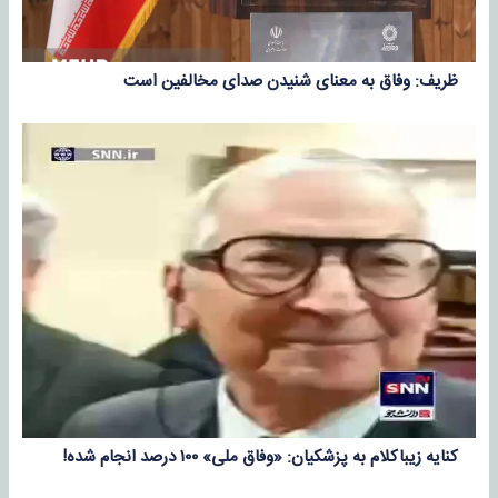
ظریف: وفاق به معنای شنیدن صدای مخالفین است
کنایه زیباکلام به پزشکیان: «وفاق ملی» ۱۰۰ درصد انجام شده!