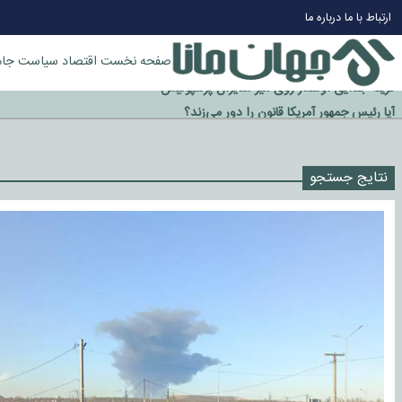
ارتباط با ما
درباره ما
صفحه نخست
اقتصاد
سیاست
جام
چرا طلا دوباره افزایشی شد؟
گزینه جدایی اوسمار روی میز مدیران پرسپولیس
آیا رئیس جمهور آمریکا قانون را دور می‌زند؟
اخراج رسمی چهره نامدار از پرسپولیس
نتایج جستجو
سازمان اطلاعات سپاه: پروژه دولت ترامپ برای مهار چین، روسیه و اروپا شکست 