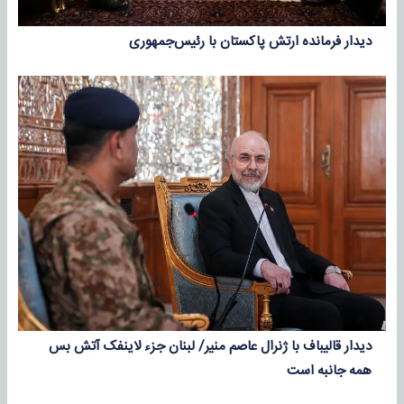
دیدار فرمانده ارتش پاکستان با رئیس‌جمهوری
دیدار قالیباف با ژنرال عاصم منیر/ لبنان جزء لاینفک آتش بس
همه جانبه است