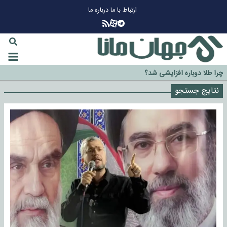
ارتباط با ما
درباره ما
چرا طلا دوباره افزایشی شد؟
گزینه جدایی اوسمار روی میز مدیران پرسپولیس
نتایج جستجو
آیا رئیس جمهور آمریکا قانون را دور می‌زند؟
اخراج رسمی چهره نامدار از پرسپولیس
سازمان اطلاعات سپاه: پروژه دولت ترامپ برای مهار چین، روسیه و اروپا شکست
خورد