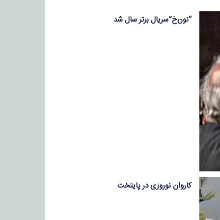
“نون‌خ”سریال برتر سال شد
کاروان نوروزی در پایتخت