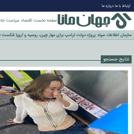
ارتباط با ما
درباره ما
صفحه نخست
اقتصاد
سیاست
جام
چرا طلا دوباره افزایشی شد؟
گزینه جدایی اوسمار روی میز مدیران پرسپولیس
آیا رئیس جمهور آمریکا قانون را دور می‌زند؟
نتایج جستجو
اخراج رسمی چهره نامدار از پرسپولیس
سازمان اطلاعات سپاه: پروژه دولت ترامپ برای مهار چین، روسیه و اروپا شکست 