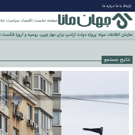
چرا طلا دوباره افزایشی شد؟
ارتباط با ما
درباره ما
گزینه جدایی اوسمار روی میز مدیران پرسپولیس
آیا رئیس جمهور آمریکا قانون را دور می‌زند؟
صفحه نخست
اقتصاد
سیاست
جام
اخراج رسمی چهره نامدار از پرسپولیس
سازمان اطلاعات سپاه: پروژه دولت ترامپ برای مهار چین، روسیه و اروپا شکست 
نتایج جستجو