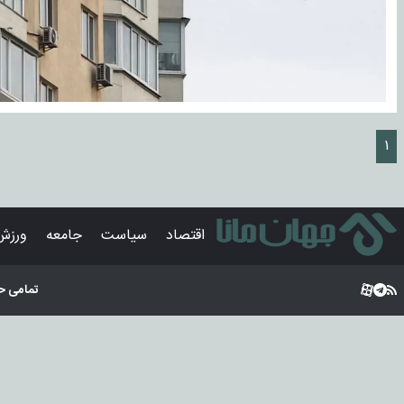
۱
اقتصاد
سیاست
جامعه
ورزش
تمامی ح