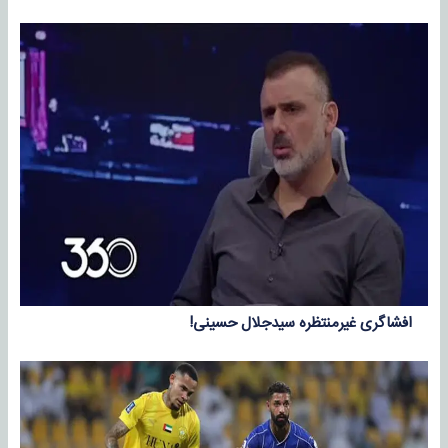
افشاگری غیرمنتظره سیدجلال حسینی!