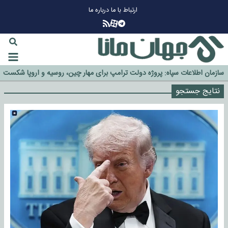
ارتباط با ما
درباره ما
چرا طلا دوباره افزایشی شد؟
گزینه جدایی اوسمار روی میز مدیران پرسپولیس
آیا رئیس جمهور آمریکا قانون را دور می‌زند؟
اخراج رسمی چهره نامدار از پرسپولیس
نتایج جستجو
سازمان اطلاعات سپاه: پروژه دولت ترامپ برای مهار چین، روسیه و اروپا شکست
خورد