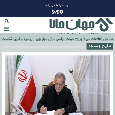
ارتباط با ما
درباره ما
چرا طلا دوباره افزایشی شد؟
گزینه جدایی اوسمار روی میز مدیران پرسپولیس
آیا رئیس جمهور آمریکا قانون را دور می‌زند؟
اخراج رسمی چهره نامدار از پرسپولیس
سازمان اطلاعات سپاه: پروژه دولت ترامپ برای مهار چین، روسیه و اروپا شکست
خورد
نتایج جستجو