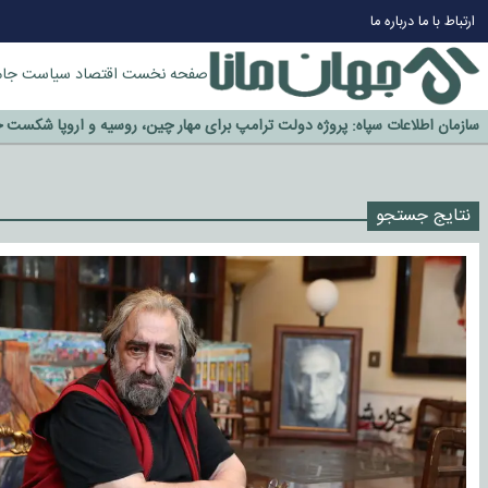
چرا طلا دوباره افزایشی شد؟
ارتباط با ما
درباره ما
گزینه جدایی اوسمار روی میز مدیران پرسپولیس
آیا رئیس جمهور آمریکا قانون را دور می‌زند؟
صفحه نخست
اقتصاد
سیاست
جام
اخراج رسمی چهره نامدار از پرسپولیس
سازمان اطلاعات سپاه: پروژه دولت ترامپ برای مهار چین، روسیه و اروپا شکست 
نتایج جستجو