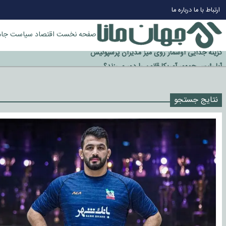
ارتباط با ما
درباره ما
صفحه نخست
اقتصاد
سیاست
جام
چرا طلا دوباره افزایشی شد؟
گزینه جدایی اوسمار روی میز مدیران پرسپولیس
آیا رئیس جمهور آمریکا قانون را دور می‌زند؟
اخراج رسمی چهره نامدار از پرسپولیس
نتایج جستجو
سازمان اطلاعات سپاه: پروژه دولت ترامپ برای مهار چین، روسیه و اروپا شکست 