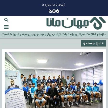
ارتباط با ما
درباره ما
چرا طلا دوباره افزایشی شد؟
گزینه جدایی اوسمار روی میز مدیران پرسپولیس
آیا رئیس جمهور آمریکا قانون را دور می‌زند؟
اخراج رسمی چهره نامدار از پرسپولیس
سازمان اطلاعات سپاه: پروژه دولت ترامپ برای مهار چین، روسیه و اروپا شکست
خورد
نتایج جستجو