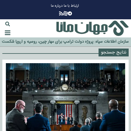
ارتباط با ما
درباره ما
چرا طلا دوباره افزایشی شد؟
گزینه جدایی اوسمار روی میز مدیران پرسپولیس
آیا رئیس جمهور آمریکا قانون را دور می‌زند؟
اخراج رسمی چهره نامدار از پرسپولیس
سازمان اطلاعات سپاه: پروژه دولت ترامپ برای مهار چین، روسیه و اروپا شکست
خورد
نتایج جستجو