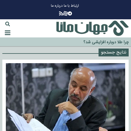
ارتباط با ما
درباره ما
چرا طلا دوباره افزایشی شد؟
گزینه جدایی اوسمار روی میز مدیران پرسپولیس
نتایج جستجو
آیا رئیس جمهور آمریکا قانون را دور می‌زند؟
اخراج رسمی چهره نامدار از پرسپولیس
سازمان اطلاعات سپاه: پروژه دولت ترامپ برای مهار چین، روسیه و اروپا شکست
خورد