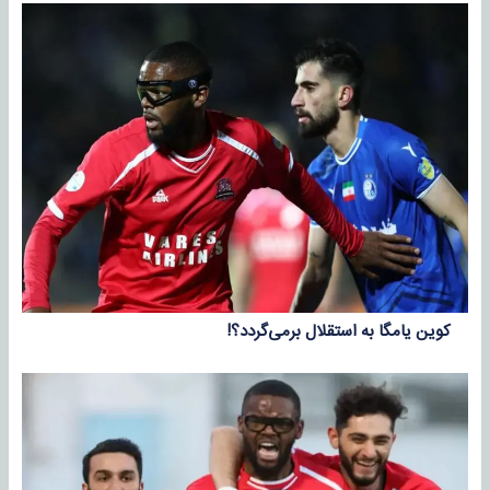
کوین یامگا به استقلال برمی‌گردد؟!