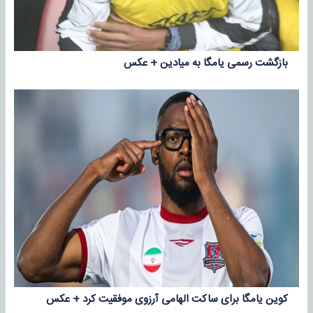
بازگشت رسمی یامگا به میادین + عکس
کوین یامگا برای ساکت الهامی آرزوی موفقیت کرد + عکس