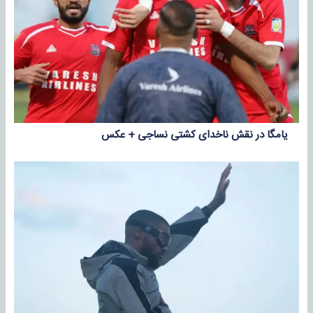
یامگا در نقش ناخدای کشتی نساجی + عکس