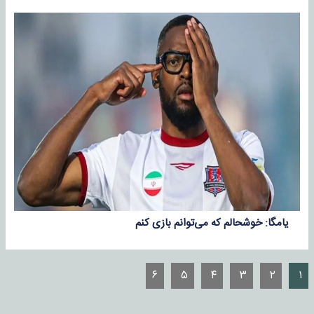
یامگا: خوشحالم که می‌توانم بازی کنم
۶
۵
۴
۳
۲
۱