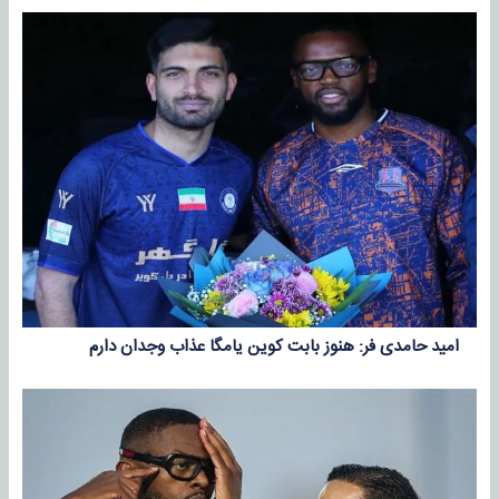
امید حامدی فر: هنوز بابت کوین یامگا عذاب وجدان دارم