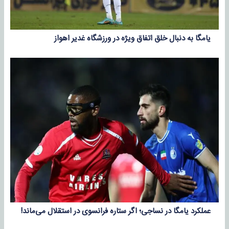
یامگا به دنبال خلق اتفاق ویژه در ورزشگاه غدیر اهواز
عملکرد یامگا در نساجی؛ اگر ستاره فرانسوی در استقلال می‌ماند!