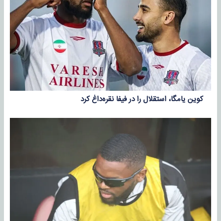
کوین یامگا، استقلال را در فیفا نقره‌داغ کرد