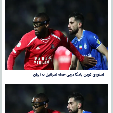
استوری کوین‌ یامگا درپی حمله اسرائیل به ایران