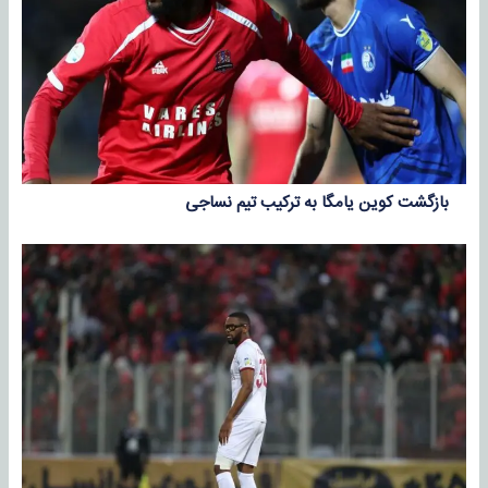
بازگشت کوین یامگا به ترکیب تیم نساجی