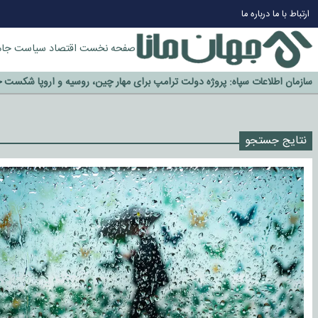
چرا طلا دوباره افزایشی شد؟
ارتباط با ما
درباره ما
گزینه جدایی اوسمار روی میز مدیران پرسپولیس
آیا رئیس جمهور آمریکا قانون را دور می‌زند؟
صفحه نخست
اقتصاد
سیاست
جام
اخراج رسمی چهره نامدار از پرسپولیس
سازمان اطلاعات سپاه: پروژه دولت ترامپ برای مهار چین، روسیه و اروپا شکست 
نتایج جستجو