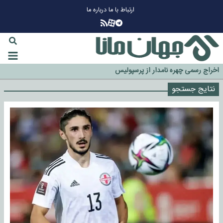
ارتباط با ما
درباره ما
چرا طلا دوباره افزایشی شد؟
گزینه جدایی اوسمار روی میز مدیران پرسپولیس
آیا رئیس جمهور آمریکا قانون را دور می‌زند؟
اخراج رسمی چهره نامدار از پرسپولیس
سازمان اطلاعات سپاه: پروژه دولت ترامپ برای مهار چین، روسیه و اروپا شکست
نتایج جستجو
خورد