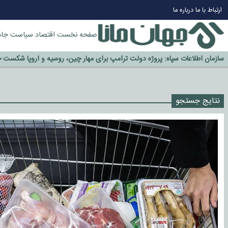
ارتباط با ما
درباره ما
صفحه نخست
اقتصاد
سیاست
جام
چرا طلا دوباره افزایشی شد؟
گزینه جدایی اوسمار روی میز مدیران پرسپولیس
آیا رئیس جمهور آمریکا قانون را دور می‌زند؟
اخراج رسمی چهره نامدار از پرسپولیس
نتایج جستجو
سازمان اطلاعات سپاه: پروژه دولت ترامپ برای مهار چین، روسیه و اروپا شکست 