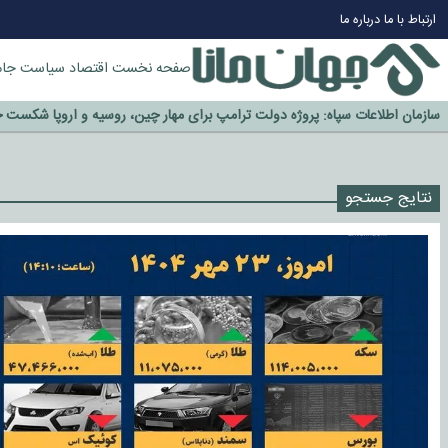
چرا طلا دوباره افزایشی شد؟
ارتباط با ما
درباره ما
گزینه جدایی اوسمار روی میز مدیران پرسپولیس
آیا رئیس جمهور آمریکا قانون را دور می‌زند؟
صفحه نخست
اقتصاد
سیاست
جام
اخراج رسمی چهره نامدار از پرسپولیس
سازمان اطلاعات سپاه: پروژه دولت ترامپ برای مهار چین، روسیه و اروپا شکست 
نتایج جستجو